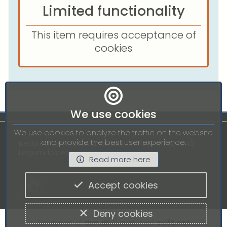
Limited functionality
This item requires acceptance of
cookies
We use cookies
We use cookies to analyze the traffic on the website
and provide the best user experience.
Bedsted Lø. Andelsvandværk | Sivkrovej 21A, 6240 
Løgumkloster
Read more here
Accept cookies
Deny cookies
Serviceret af 
dvn.dk
 | Lavet med 
svift.net