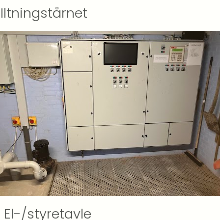
Iltningstårnet
 El-/styretavle